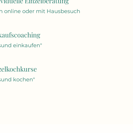
ividuelle Einzelberatung
h online oder mit Hausbesuch
kaufscoaching
sund einkaufen"
zelkochkurse
sund kochen"