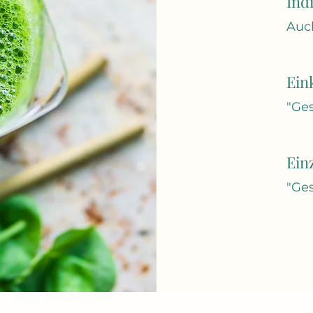
Ind
Auc
Ein
"Ge
Ein
"Ge