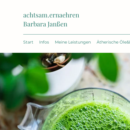
achtsam.ernaehren
Barbara Janßen
Start
Infos
Meine Leistungen
Ätherische Öle&